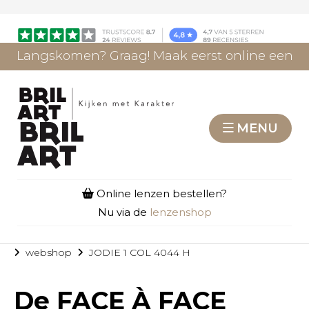
Langskomen? Graag! Maak eerst online een
afspraak.
AFSPRAAK MAKEN
MENU
Online lenzen bestellen?
Nu via de
lenzenshop
webshop
JODIE 1 COL 4044 H
De
FACE À FACE