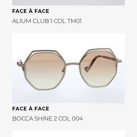
FACE À FACE
ALIUM CLUB 1 COL TM01
Bekijk deze bril
rige
FACE À FACE
BOCCA SHINE 2 COL 004