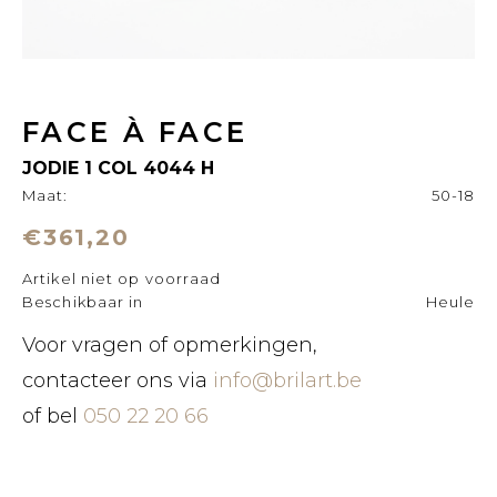
FACE À FACE
JODIE 1 COL 4044 H
Maat:
50-18
€361,20
Artikel niet op voorraad
Beschikbaar in
Heule
Voor vragen of opmerkingen,
contacteer ons via
info@brilart.be
of bel
050 22 20 66