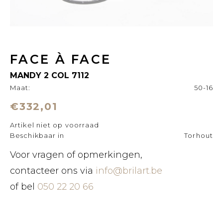
FACE À FACE
MANDY 2 COL 7112
Maat:
50-16
€332,01
Artikel niet op voorraad
Beschikbaar in
Torhout
Voor vragen of opmerkingen,
contacteer ons via
info@brilart.be
of bel
050 22 20 66