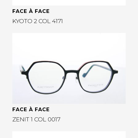
FACE À FACE
KYOTO 2 COL 4171
Bekijk deze bril
rige
FACE À FACE
ZENIT 1 COL 0017