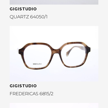
GIGISTUDIO
QUARTZ 64050/1
Bekijk deze bril
rige
GIGISTUDIO
FREDERICAS 6815/2