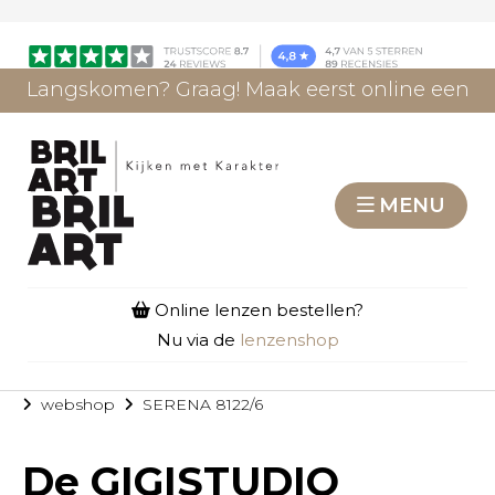
Langskomen? Graag! Maak eerst online een
afspraak.
AFSPRAAK MAKEN
MENU
Online lenzen bestellen?
Nu via de
lenzenshop
webshop
SERENA 8122/6
De
GIGISTUDIO