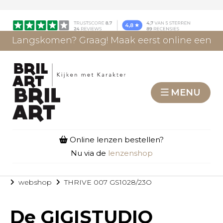
Langskomen? Graag! Maak eerst online een
afspraak.
AFSPRAAK MAKEN
MENU
Online lenzen bestellen?
Nu via de
lenzenshop
webshop
THRIVE 007 GS1028/23O
De
GIGISTUDIO