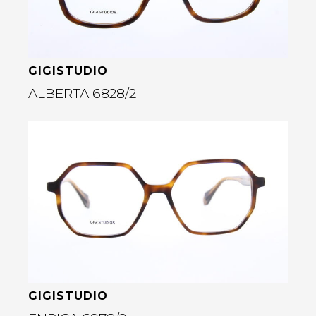
GIGISTUDIO
ALBERTA 6828/2
Bekijk deze bril
rige
GIGISTUDIO