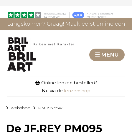
Langskomen? Graag! Maak eerst online een
afspraak.
AFSPRAAK MAKEN
MENU
Online lenzen bestellen?
Nu via de
lenzenshop
webshop
PM095 5547
De
JF.REY PM095