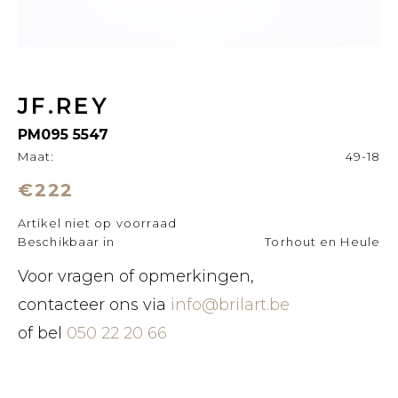
JF.REY
PM095 5547
Maat:
49-18
€222
Artikel niet op voorraad
Beschikbaar in
Torhout en Heule
Voor vragen of opmerkingen,
contacteer ons via
info@brilart.be
of bel
050 22 20 66