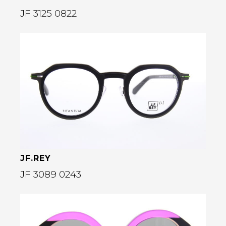
JF 3125 0822
Bekijk deze bril
rige
JF.REY
JF 3089 0243
Bekijk deze bril