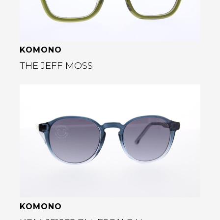
KOMONO
THE JEFF MOSS
Bekijk deze bril
rige
KOMONO