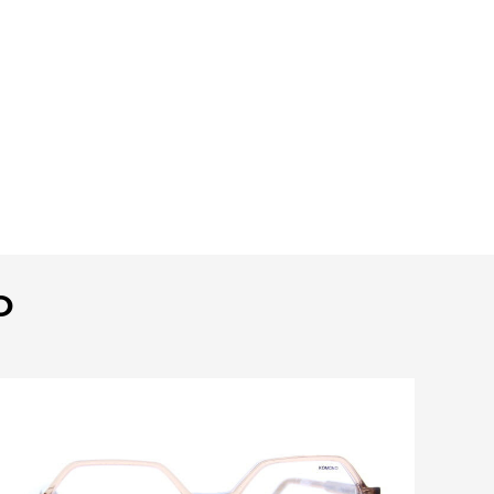
O
Bekijk deze bril