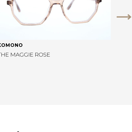
Vo
KOMONO
THE MAGGIE ROSE