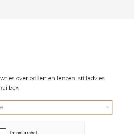
tjes over brillen en lenzen, stijladvies
mailbox.
el