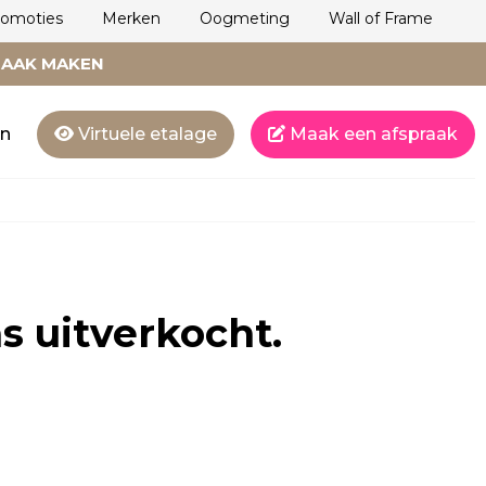
romoties
Merken
Oogmeting
Wall of Frame
RAAK MAKEN
en
Virtuele etalage
Maak een afspraak
s uitverkocht.