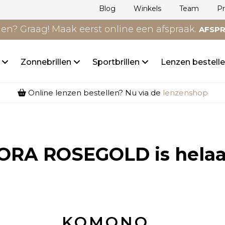
Blog
Winkels
Team
P
n? Graag! Maak eerst online een afspraak.
AFSP
n
Zonnebrillen
Sportbrillen
Lenzen bestell
Online lenzen bestellen? Nu via de
lenzenshop
ORA ROSEGOLD
is helaa
KOMONO