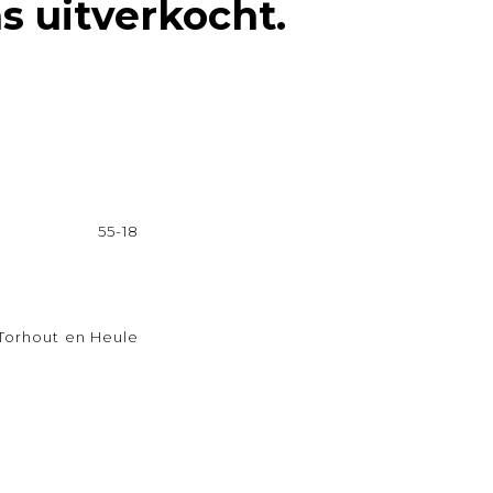
s uitverkocht.
55-18
Torhout en Heule