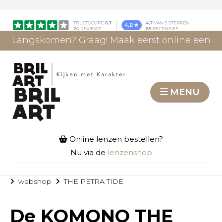
Langskomen? Graag! Maak eerst online een
afspraak.
AFSPRAAK MAKEN
MENU
Online lenzen bestellen?
Nu via de
lenzenshop
webshop
THE PETRA TIDE
De
KOMONO THE