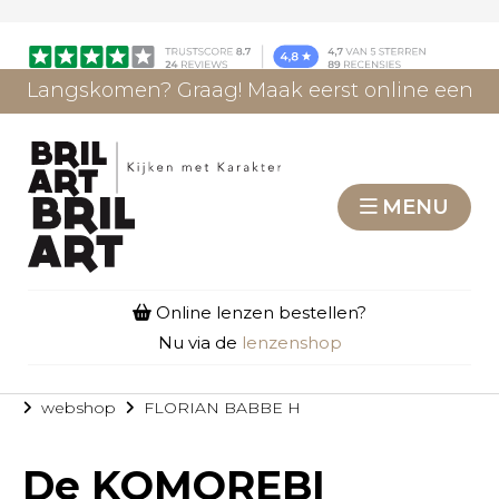
Langskomen? Graag! Maak eerst online een
afspraak.
AFSPRAAK MAKEN
MENU
Online lenzen bestellen?
Nu via de
lenzenshop
webshop
FLORIAN BABBE H
De
KOMOREBI