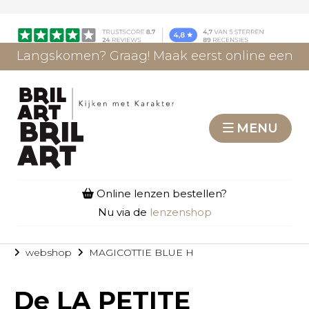
Langskomen? Graag! Maak eerst online een
afspraak.
AFSPRAAK MAKEN
MENU
Online lenzen bestellen?
Nu via de
lenzenshop
webshop
MAGICOTTIE BLUE H
De
LA PETITE