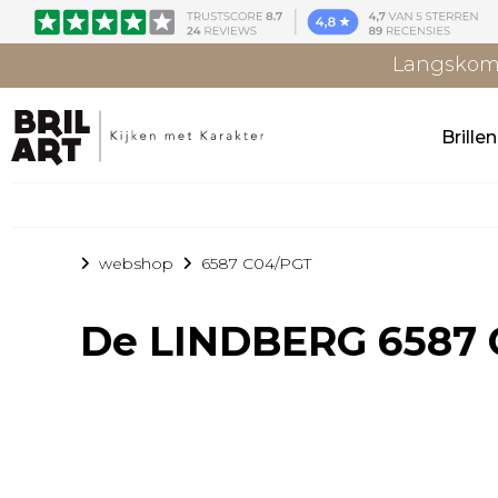
Langskome
Brille
webshop
6587 C04/PGT
De
LINDBERG 6587 