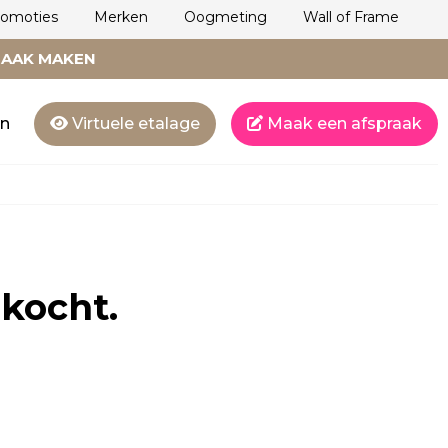
romoties
Merken
Oogmeting
Wall of Frame
RAAK MAKEN
en
Virtuele etalage
Maak een afspraak
rkocht.