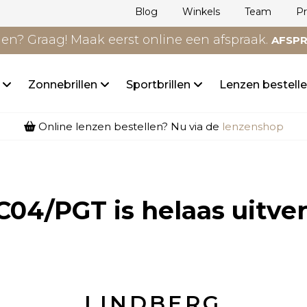
Blog
Winkels
Team
P
n? Graag! Maak eerst online een afspraak.
AFSP
n
Zonnebrillen
Sportbrillen
Lenzen bestell
Online lenzen bestellen? Nu via de
lenzenshop
C04/PGT
is helaas uitve
LINDBERG