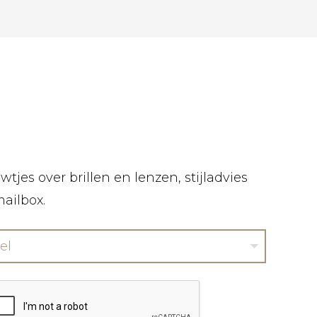
tjes over brillen en lenzen, stijladvies
mailbox.
el