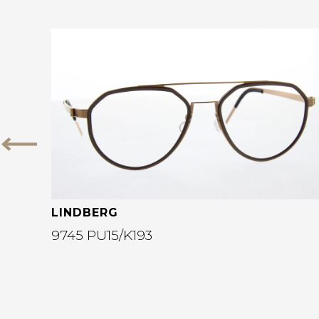
Bekijk deze bril
Vorige
LINDBERG
9745 PU15/K193