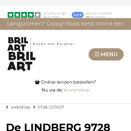
Langskomen? Graag! Maak eerst online een
afspraak.
AFSPRAAK MAKEN
MENU
Online lenzen bestellen?
Nu via de
lenzenshop
webshop
9728 GT/K137
De
LINDBERG 9728