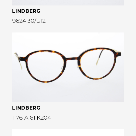
LINDBERG
9624 30/U12
Bekijk deze bril
rige
LINDBERG
1176 AI61 K204