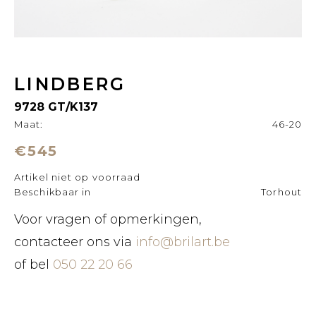
LINDBERG
9728 GT/K137
Maat:
46-20
€545
Artikel niet op voorraad
Beschikbaar in
Torhout
Voor vragen of opmerkingen,
contacteer ons via
info@brilart.be
of bel
050 22 20 66