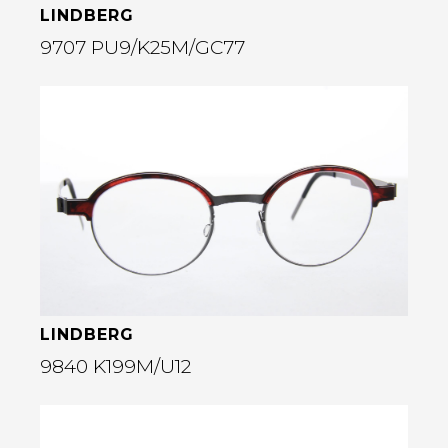
LINDBERG
9707 PU9/K25M/GC77
Bekijk deze bril
rige
LINDBERG
9840 K199M/U12