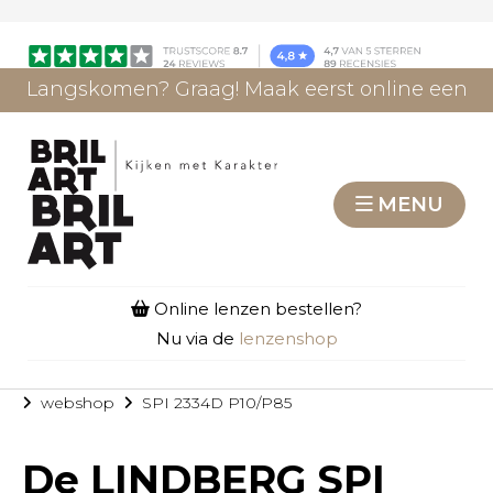
Langskomen? Graag! Maak eerst online een
afspraak.
AFSPRAAK MAKEN
MENU
Online lenzen bestellen?
Nu via de
lenzenshop
webshop
SPI 2334D P10/P85
De
LINDBERG SPI