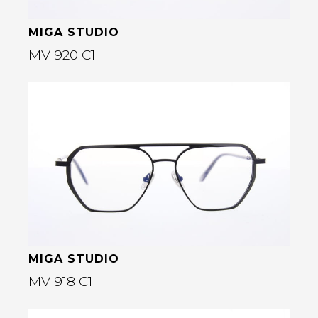
MIGA STUDIO
MV 920 C1
Bekijk deze bril
rige
MIGA STUDIO
MV 918 C1