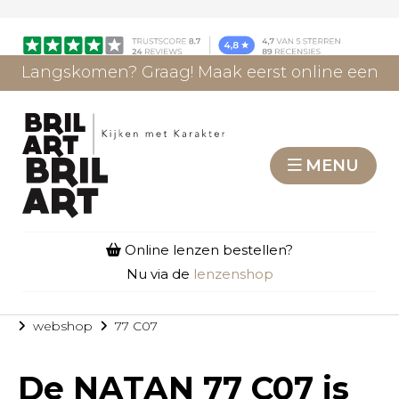
Langskomen? Graag! Maak eerst online een
afspraak.
AFSPRAAK MAKEN
MENU
Online lenzen bestellen?
Nu via de
lenzenshop
webshop
77 C07
De
NATAN 77 C07
is