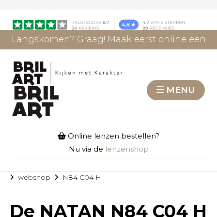
Langskomen? Graag! Maak eerst online een
afspraak.
AFSPRAAK MAKEN
MENU
Online lenzen bestellen?
Nu via de
lenzenshop
webshop
N84 C04 H
De
NATAN N84 C04 H