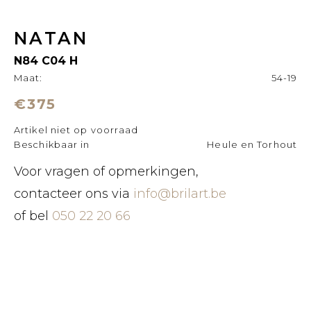
NATAN
N84 C04 H
Maat:
54-19
€375
Artikel niet op voorraad
Beschikbaar in
Heule en Torhout
Voor vragen of opmerkingen,
contacteer ons via
info@brilart.be
of bel
050 22 20 66