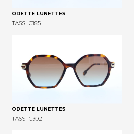
ODETTE LUNETTES
TASSI C185
Bekijk deze bril
rige
ODETTE LUNETTES
TASSI C302