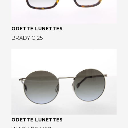
ODETTE LUNETTES
BRADY C125
Bekijk deze bril
rige
ODETTE LUNETTES