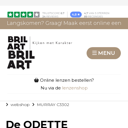
Langskomen? Graag! Maak eerst online een
afspraak.
AFSPRAAK MAKEN
MENU
Online lenzen bestellen?
Nu via de
lenzenshop
webshop
MURRAY C3302
De
ODETTE