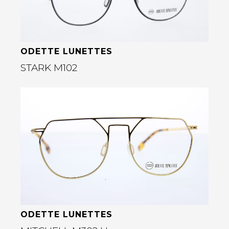
ODETTE LUNETTES
STARK M102
Bekijk deze bril
rige
ODETTE LUNETTES