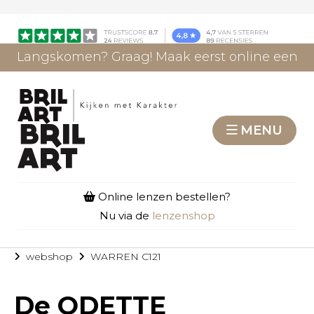
Langskomen? Graag! Maak eerst online een
afspraak.
AFSPRAAK MAKEN
MENU
Online lenzen bestellen?
Nu via de
lenzenshop
webshop
WARREN C121
De
ODETTE