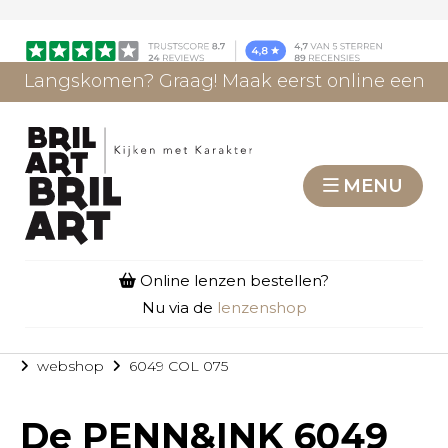
Langskomen? Graag! Maak eerst online een
afspraak.
AFSPRAAK MAKEN
MENU
Online lenzen bestellen?
Nu via de
lenzenshop
webshop
6049 COL 075
De
PENN&INK 6049