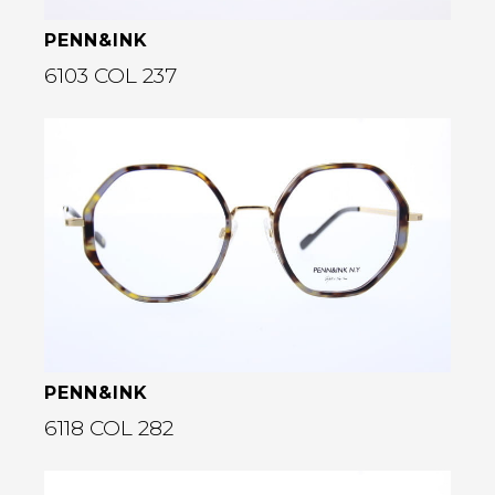
PENN&INK
6103 COL 237
Bekijk deze bril
rige
PENN&INK
6118 COL 282