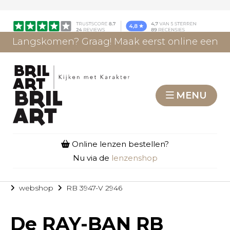
Langskomen? Graag! Maak eerst online een
afspraak.
AFSPRAAK MAKEN
MENU
Online lenzen bestellen?
Nu via de
lenzenshop
webshop
RB 3947-V 2946
De
RAY-BAN RB