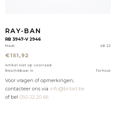
RAY-BAN
RB 3947-V 2946
Maat:
48-22
€151,92
Artikel niet op voorraad
Beschikbaar in
Torhout
Voor vragen of opmerkingen,
contacteer ons via
info@brilart.be
of bel
050 22 20 66