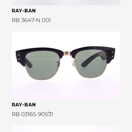
RAY-BAN
RB 3647-N 001
Bekijk deze bril
rige
RAY-BAN
RB 0316S 901/31