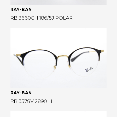
RAY-BAN
RB 3660CH 186/5J POLAR
Bekijk deze bril
rige
RAY-BAN
RB 3578V 2890 H