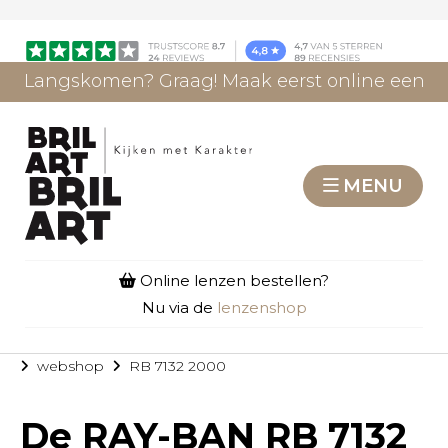
Langskomen? Graag! Maak eerst online een
afspraak.
AFSPRAAK MAKEN
MENU
Online lenzen bestellen?
Nu via de
lenzenshop
webshop
RB 7132 2000
De
RAY-BAN RB 7132