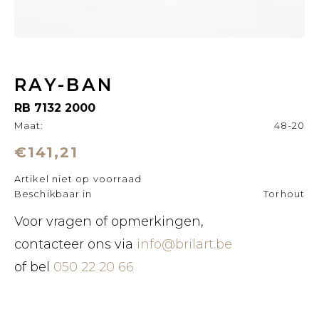
RAY-BAN
RB 7132 2000
Maat:
48-20
€141,21
Artikel niet op voorraad
Beschikbaar in
Torhout
Voor vragen of opmerkingen,
contacteer ons via
info@brilart.be
of bel
050 22 20 66