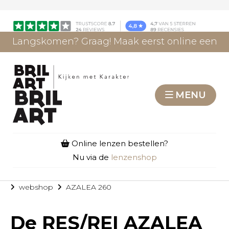
Langskomen? Graag! Maak eerst online een
afspraak.
AFSPRAAK MAKEN
MENU
Online lenzen bestellen?
Nu via de
lenzenshop
webshop
AZALEA 260
De
RES/REI AZALEA