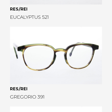
RES/REI
EUCALYPTUS 521
Bekijk deze bril
rige
RES/REI
GREGORIO 391