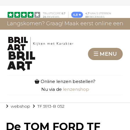
Langskomen? Graag! Maak eerst online een
afspraak.
AFSPRAAK MAKEN
MENU
Online lenzen bestellen?
Nu via de
lenzenshop
webshop
TF 5913-B 052
De
TOM FORD TF