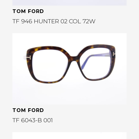
TOM FORD
TF 946 HUNTER 02 COL 72W
Bekijk deze bril
rige
TOM FORD
TF 6043-B 001