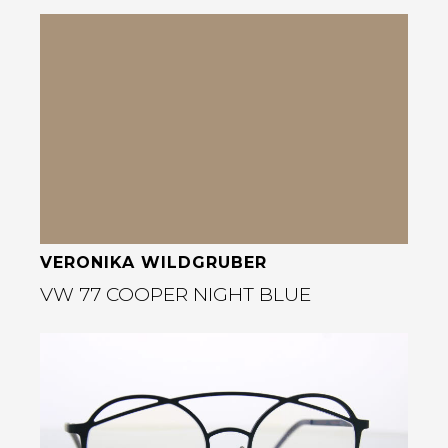
Bekijk deze bril
rige
VERONIKA WILDGRUBER
VW 77 COOPER NIGHT BLUE
Bekijk deze bril