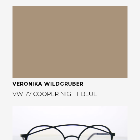
Bekijk deze bril
rige
VERONIKA WILDGRUBER
VW 77 COOPER NIGHT BLUE
Bekijk deze bril