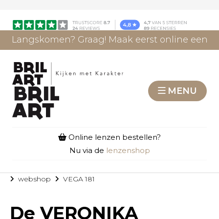
Langskomen? Graag! Maak eerst online een
afspraak.
AFSPRAAK MAKEN
MENU
Online lenzen bestellen?
Nu via de
lenzenshop
webshop
VEGA 181
De
VERONIKA