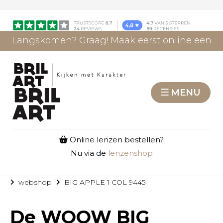
Langskomen? Graag! Maak eerst online een
afspraak.
AFSPRAAK MAKEN
MENU
Online lenzen bestellen?
Nu via de
lenzenshop
webshop
BIG APPLE 1 COL 9445
De
WOOW BIG