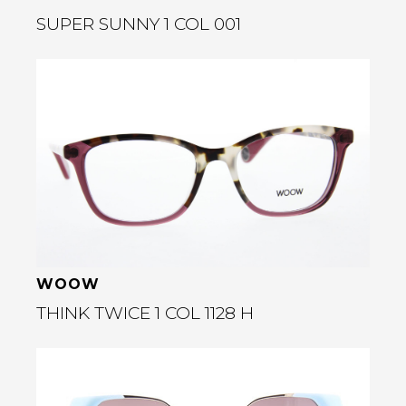
SUPER SUNNY 1 COL 001
Bekijk deze bril
rige
WOOW
THINK TWICE 1 COL 1128 H
Bekijk deze bril