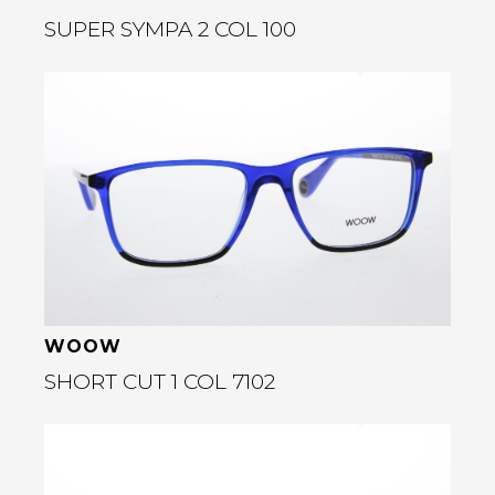
SUPER SYMPA 2 COL 100
Bekijk deze bril
rige
WOOW
SHORT CUT 1 COL 7102
Bekijk deze bril