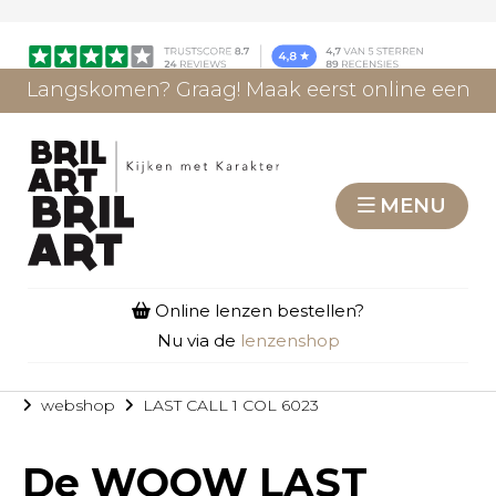
Langskomen? Graag! Maak eerst online een
afspraak.
AFSPRAAK MAKEN
MENU
Online lenzen bestellen?
Nu via de
lenzenshop
webshop
LAST CALL 1 COL 6023
De
WOOW LAST