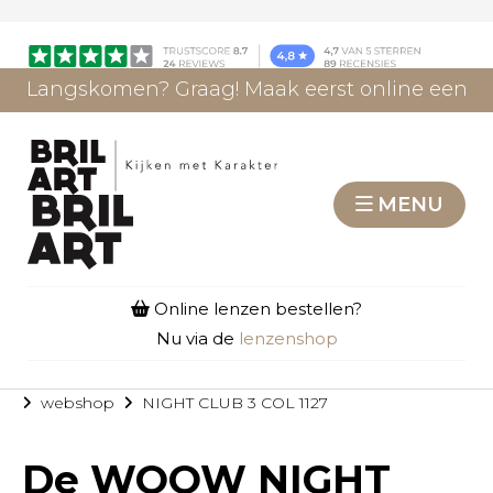
Langskomen? Graag! Maak eerst online een
afspraak.
AFSPRAAK MAKEN
MENU
Online lenzen bestellen?
Nu via de
lenzenshop
webshop
NIGHT CLUB 3 COL 1127
De
WOOW NIGHT