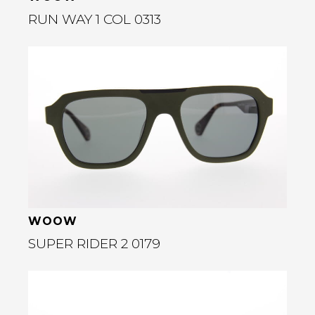
RUN WAY 1 COL 0313
Bekijk deze bril
rige
WOOW
SUPER RIDER 2 0179
Bekijk deze bril