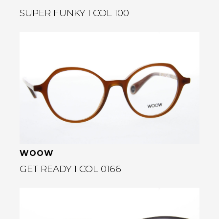
SUPER FUNKY 1 COL 100
Bekijk deze bril
rige
WOOW
GET READY 1 COL 0166
Bekijk deze bril