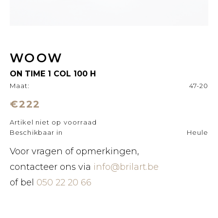
WOOW
ON TIME 1 COL 100 H
Maat:
47-20
€222
Artikel niet op voorraad
Beschikbaar in
Heule
Voor vragen of opmerkingen,
contacteer ons via
info@brilart.be
of bel
050 22 20 66