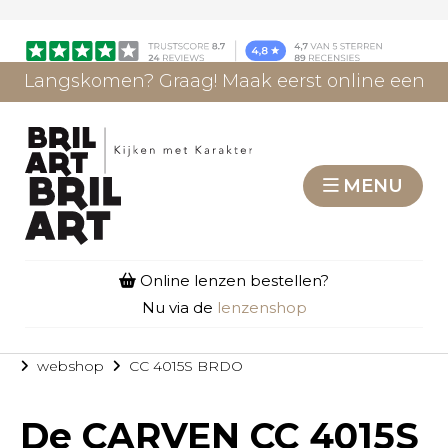
Langskomen? Graag! Maak eerst online een
afspraak.
AFSPRAAK MAKEN
MENU
Online lenzen bestellen?
Nu via de
lenzenshop
webshop
CC 4015S BRDO
De
CARVEN CC 4015S