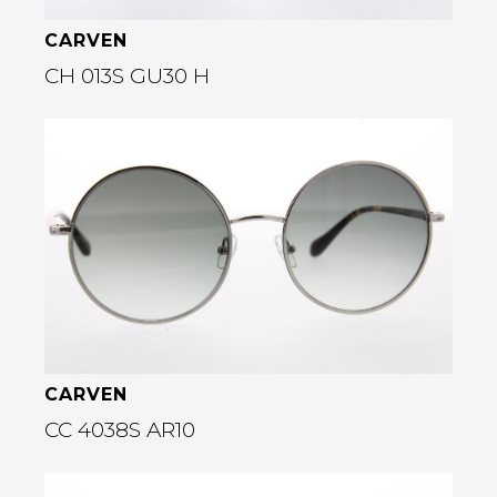
CARVEN
CH 013S GU30 H
Bekijk deze bril
rige
CARVEN
CC 4038S AR10