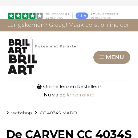
Langskomen? Graag! Maak eerst online een
afspraak.
AFSPRAAK MAKEN
MENU
Online lenzen bestellen?
Nu via de
lenzenshop
webshop
CC 4034S MADO
De
CARVEN CC 4034S