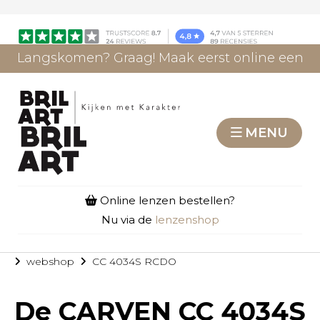
Langskomen? Graag! Maak eerst online een
afspraak.
AFSPRAAK MAKEN
MENU
Online lenzen bestellen?
Nu via de
lenzenshop
webshop
CC 4034S RCDO
De
CARVEN CC 4034S