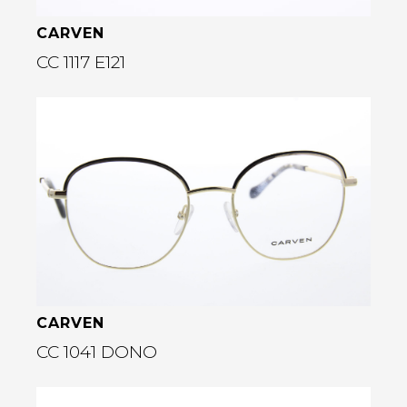
CARVEN
CC 1117 E121
Bekijk deze bril
rige
CARVEN
CC 1041 DONO