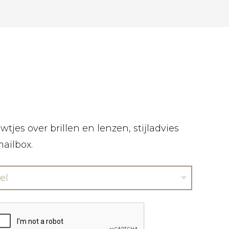
tjes over brillen en lenzen, stijladvies
mailbox.
el