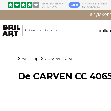
Langskome
Brille
webshop
CC 4065S E006
De
CARVEN CC 4065