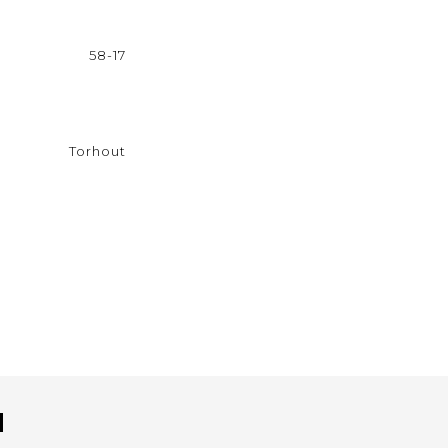
58-17
Torhout
N