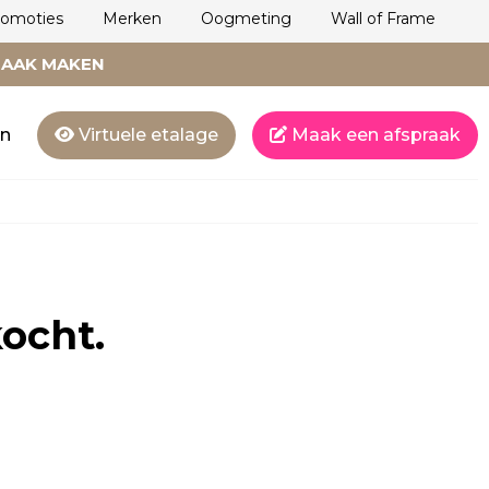
romoties
Merken
Oogmeting
Wall of Frame
RAAK MAKEN
en
Virtuele etalage
Maak een afspraak
kocht.