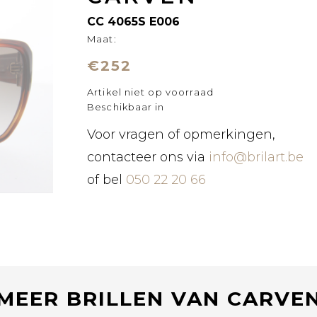
CC 4065S E006
Maat:
€252
Artikel niet op voorraad
Beschikbaar in
Voor vragen of opmerkingen,
contacteer ons via
info@brilart.be
of bel
050 22 20 66
MEER BRILLEN VAN CARVE