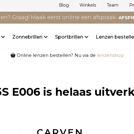
Blog
Winkels
Team
P
n? Graag! Maak eerst online een afspraak.
AFSP
n
Zonnebrillen
Sportbrillen
Lenzen bestell
Online lenzen bestellen? Nu via de
lenzenshop
S E006
is helaas uitver
CARVEN