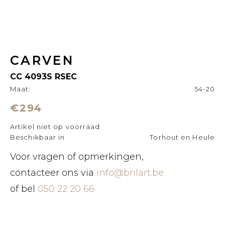
CARVEN
CC 4093S RSEC
Maat:
54-20
€294
Artikel niet op voorraad
Beschikbaar in
Torhout en Heule
Voor vragen of opmerkingen,
contacteer ons via
info@brilart.be
of bel
050 22 20 66