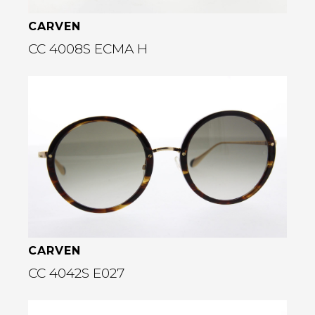
CARVEN
CC 4008S ECMA H
Bekijk deze bril
rige
CARVEN
CC 4042S E027