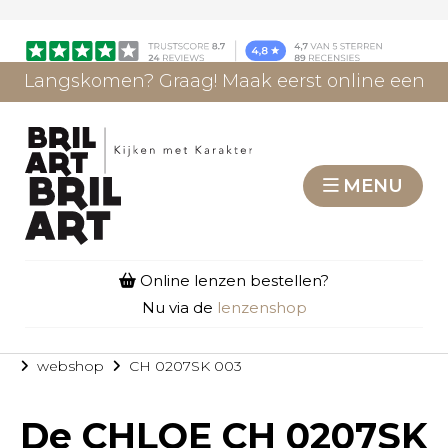
Langskomen? Graag! Maak eerst online een
afspraak.
AFSPRAAK MAKEN
MENU
Online lenzen bestellen?
Nu via de
lenzenshop
webshop
CH 0207SK 003
De
CHLOE CH 0207SK