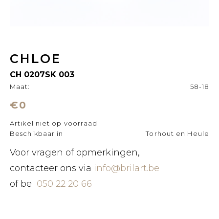
CHLOE
CH 0207SK 003
Maat:
58-18
€0
Artikel niet op voorraad
Beschikbaar in
Torhout en Heule
Voor vragen of opmerkingen,
contacteer ons via
info@brilart.be
of bel
050 22 20 66