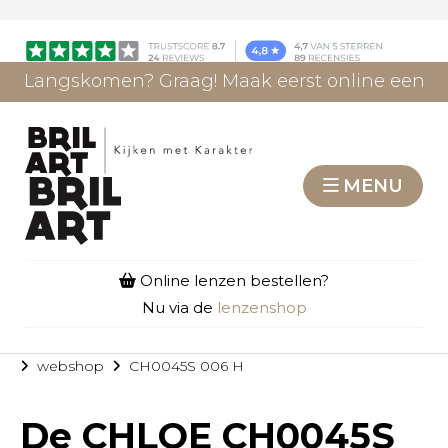
Langskomen? Graag! Maak eerst online een
afspraak.
AFSPRAAK MAKEN
MENU
Online lenzen bestellen?
Nu via de
lenzenshop
webshop
CH0045S 006 H
De
CHLOE CH0045S