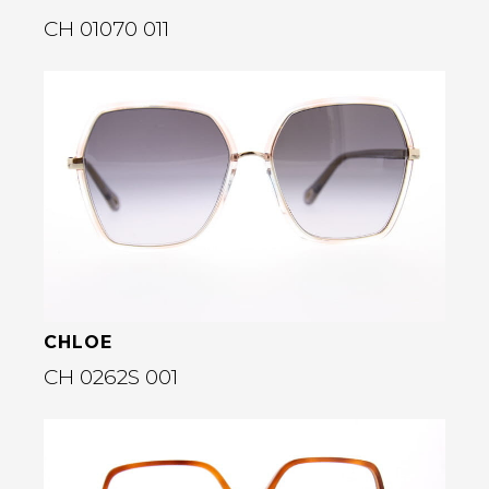
CH 01070 011
Bekijk deze bril
rige
CHLOE
CH 0262S 001
Bekijk deze bril