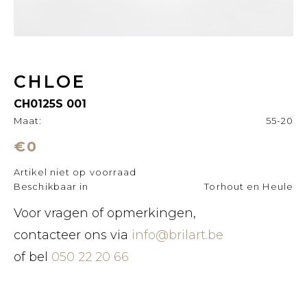
CHLOE
CH0125S 001
Maat:
55-20
€0
Artikel niet op voorraad
Beschikbaar in
Torhout en Heule
Voor vragen of opmerkingen,
contacteer ons via
info@brilart.be
of bel
050 22 20 66