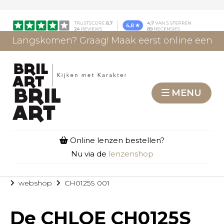
Langskomen? Graag! Maak eerst online een
afspraak.
AFSPRAAK MAKEN
MENU
Online lenzen bestellen?
Nu via de
lenzenshop
webshop
CH0125S 001
De
CHLOE CH0125S