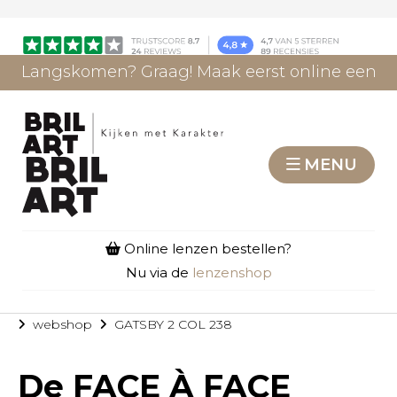
Langskomen? Graag! Maak eerst online een
afspraak.
AFSPRAAK MAKEN
MENU
Online lenzen bestellen?
Nu via de
lenzenshop
webshop
GATSBY 2 COL 238
De
FACE À FACE