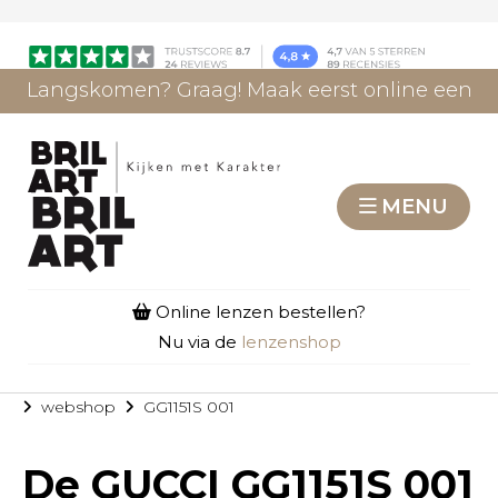
Langskomen? Graag! Maak eerst online een
afspraak.
AFSPRAAK MAKEN
MENU
Online lenzen bestellen?
Nu via de
lenzenshop
webshop
GG1151S 001
De
GUCCI GG1151S 001