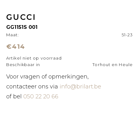
GUCCI
GG1151S 001
Maat:
51-23
€414
Artikel niet op voorraad
Beschikbaar in
Torhout en Heule
Voor vragen of opmerkingen,
contacteer ons via
info@brilart.be
of bel
050 22 20 66