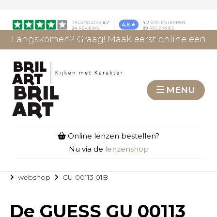
Langskomen? Graag! Maak eerst online een
afspraak.
AFSPRAAK MAKEN
MENU
Online lenzen bestellen?
Nu via de
lenzenshop
webshop
GU 00113 01B
De
GUESS GU 00113