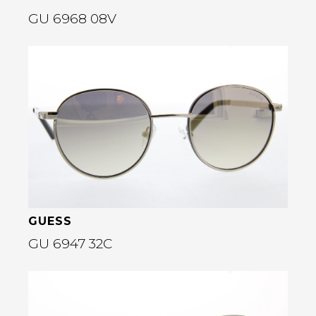
GU 6968 08V
Bekijk deze bril
rige
GUESS
GU 6947 32C
Bekijk deze bril