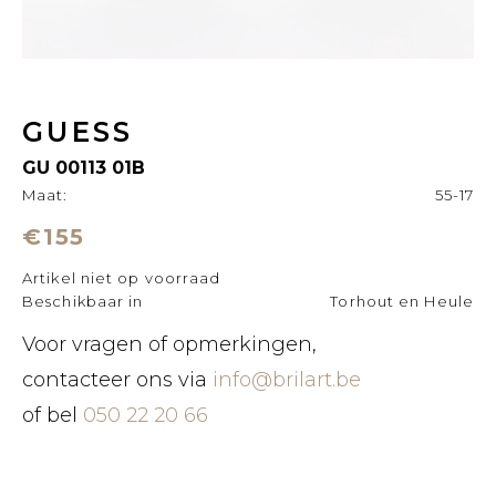
GUESS
GU 00113 01B
Maat:
55-17
€155
Artikel niet op voorraad
Beschikbaar in
Torhout en Heule
Voor vragen of opmerkingen,
contacteer ons via
info@brilart.be
of bel
050 22 20 66