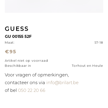
GUESS
GU 00155 52F
Maat:
57-18
€95
Artikel niet op voorraad
Beschikbaar in
Torhout en Heule
Voor vragen of opmerkingen,
contacteer ons via
info@brilart.be
of bel
050 22 20 66