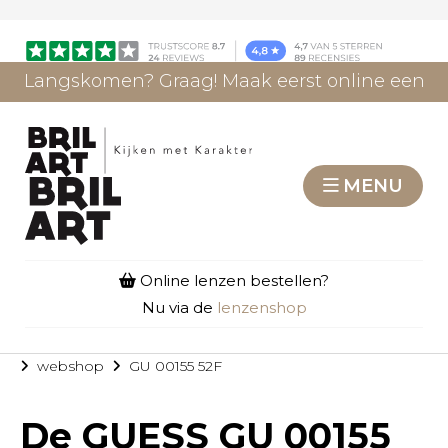
Langskomen? Graag! Maak eerst online een
afspraak.
AFSPRAAK MAKEN
MENU
Online lenzen bestellen?
Nu via de
lenzenshop
webshop
GU 00155 52F
De
GUESS GU 00155