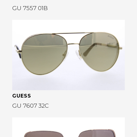
GU 7557 01B
Bekijk deze bril
rige
GUESS
GU 7607 32C
Bekijk deze bril