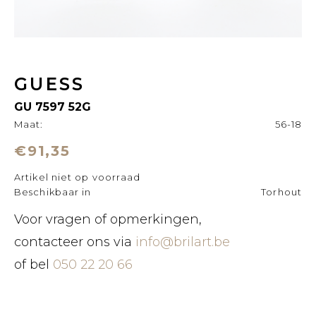
GUESS
GU 7597 52G
Maat:
56-18
€91,35
Artikel niet op voorraad
Beschikbaar in
Torhout
Voor vragen of opmerkingen,
contacteer ons via
info@brilart.be
of bel
050 22 20 66