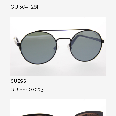
GU 3041 28F
Bekijk deze bril
rige
GUESS
GU 6940 02Q
Bekijk deze bril