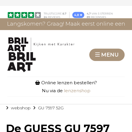
Langskomen? Graag! Maak eerst online een
afspraak.
AFSPRAAK MAKEN
MENU
Online lenzen bestellen?
Nu via de
lenzenshop
webshop
GU 7597 52G
De
GUESS GU 7597