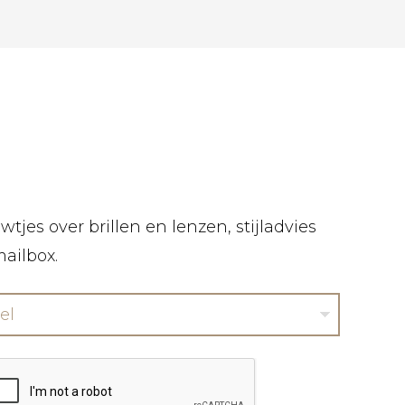
tjes over brillen en lenzen, stijladvies
mailbox.
el