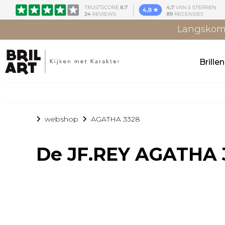
Langskome
Brille
webshop
AGATHA 3328
De
JF.REY AGATHA 