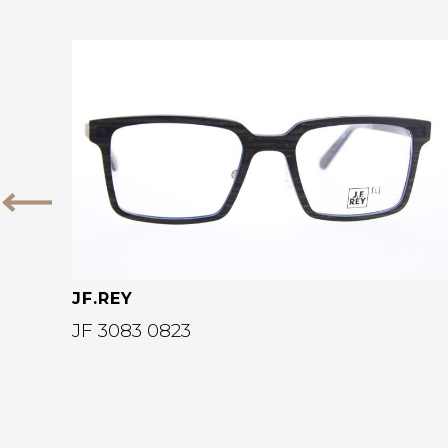
Bekijk deze bril
Vorige
JF.REY
JF 3083 0823