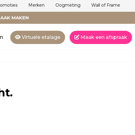
romoties
Merken
Oogmeting
Wall of Frame
RAAK MAKEN
en
Virtuele etalage
Maak een afspraak
ht.