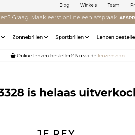
Blog
Winkels
Team
P
n? Graag! Maak eerst online een afspraak.
AFSP
n
Zonnebrillen
Sportbrillen
Lenzen bestell
Online lenzen bestellen? Nu via de
lenzenshop
3328
is helaas uitverkoc
JF.REY