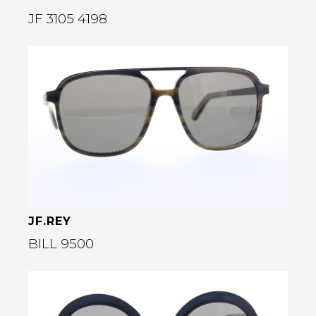
JF 3105 4198
Bekijk deze bril
rige
JF.REY
BILL 9500
Bekijk deze bril