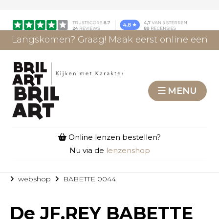
Langskomen? Graag! Maak eerst online een
afspraak.
AFSPRAAK MAKEN
MENU
Online lenzen bestellen?
Nu via de
lenzenshop
webshop
BABETTE 0044
De
JF.REY BABETTE