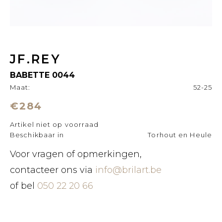
JF.REY
BABETTE 0044
Maat:
52-25
€284
Artikel niet op voorraad
Beschikbaar in
Torhout en Heule
Voor vragen of opmerkingen,
contacteer ons via
info@brilart.be
of bel
050 22 20 66