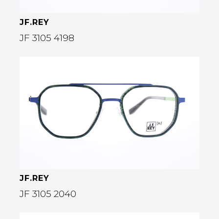
JF.REY
JF 3105 4198
Bekijk deze bril
rige
JF.REY
JF 3105 2040