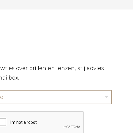
tjes over brillen en lenzen, stijladvies
mailbox.
el