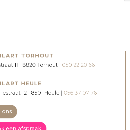
ILART TORHOUT
straat 11 | 8820 Torhout |
050 22 20 66
ILART HEULE
iestraat 12 | 8501 Heule |
056 37 07 76
l ons
k een afspraak