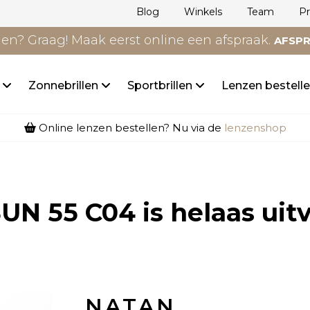
Blog
Winkels
Team
P
n? Graag! Maak eerst online een afspraak.
AFSP
n
Zonnebrillen
Sportbrillen
Lenzen bestell
Online lenzen bestellen? Nu via de
lenzenshop
UN 55 C04
is helaas uit
NATAN