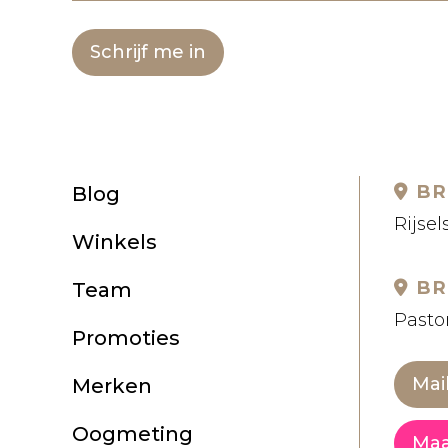
Schrijf me in
BR
Blog
Rijsel
Winkels
BR
Team
Pastor
Promoties
Mai
Merken
Oogmeting
Maa