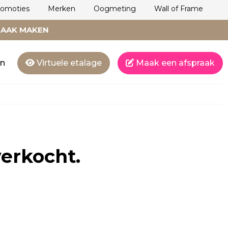
romoties
Merken
Oogmeting
Wall of Frame
RAAK MAKEN
en
Virtuele etalage
Maak een afspraak
verkocht.