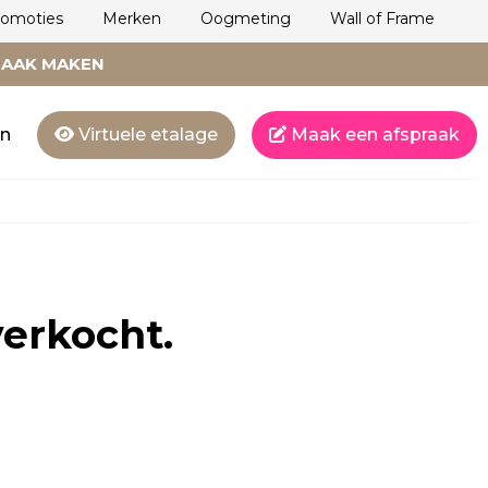
romoties
Merken
Oogmeting
Wall of Frame
RAAK MAKEN
en
Virtuele etalage
Maak een afspraak
verkocht.