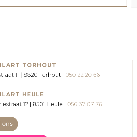
ILART TORHOUT
straat 11 | 8820 Torhout |
050 22 20 66
ILART HEULE
iestraat 12 | 8501 Heule |
056 37 07 76
l ons