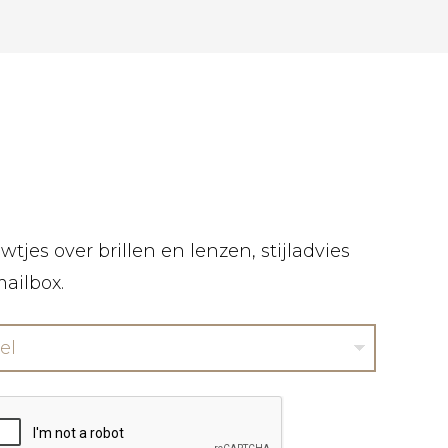
tjes over brillen en lenzen, stijladvies
mailbox.
el