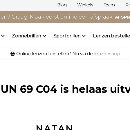
Blog
Winkels
Team
P
n? Graag! Maak eerst online een afspraak.
AFSP
n
Zonnebrillen
Sportbrillen
Lenzen bestell
Online lenzen bestellen? Nu via de
lenzenshop
UN 69 C04
is helaas uit
NATAN