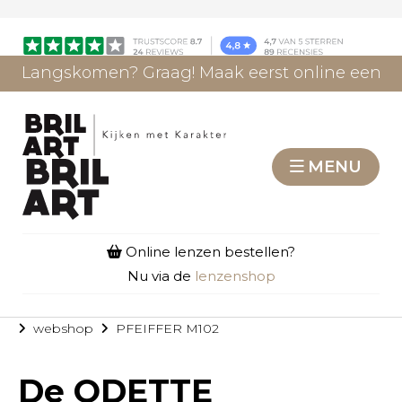
Langskomen? Graag! Maak eerst online een
afspraak.
AFSPRAAK MAKEN
MENU
Online lenzen bestellen?
Nu via de
lenzenshop
webshop
PFEIFFER M102
De
ODETTE