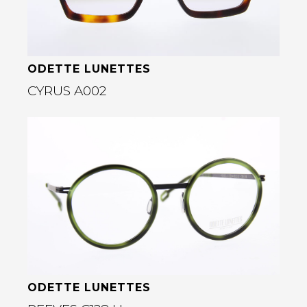
ODETTE LUNETTES
CYRUS A002
Bekijk deze bril
rige
ODETTE LUNETTES