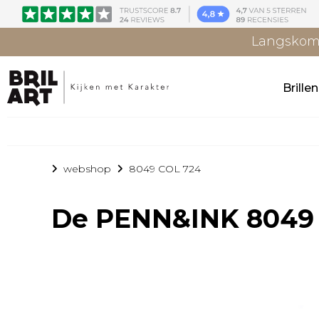
Langskome
Brille
webshop
8049 COL 724
De
PENN&INK 8049 