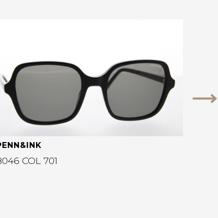
Bekijk deze bril
Vo
PENN&INK
8046 COL 701