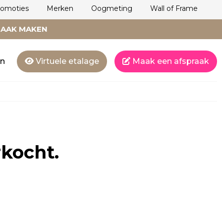
romoties
Merken
Oogmeting
Wall of Frame
RAAK MAKEN
en
Virtuele etalage
Maak een afspraak
rkocht.