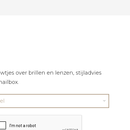
tjes over brillen en lenzen, stijladvies
mailbox.
el