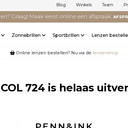
Blog
Winkels
Team
P
n? Graag! Maak eerst online een afspraak.
AFSP
n
Zonnebrillen
Sportbrillen
Lenzen bestell
Online lenzen bestellen? Nu via de
lenzenshop
COL 724
is helaas uitve
PENN&INK