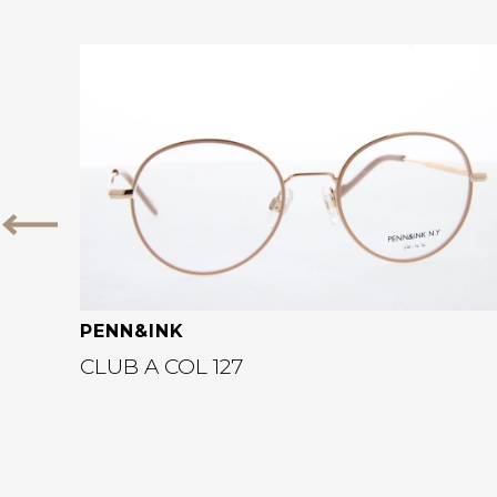
Bekijk deze bril
Vorige
PENN&INK
CLUB A COL 127