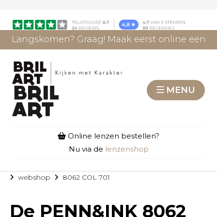
Langskomen? Graag! Maak eerst online een
afspraak.
AFSPRAAK MAKEN
MENU
Online lenzen bestellen?
Nu via de
lenzenshop
webshop
8062 COL 701
De
PENN&INK 8062