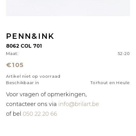
PENN&INK
8062 COL 701
Maat:
52-20
€105
Artikel niet op voorraad
Beschikbaar in
Torhout en Heule
Voor vragen of opmerkingen,
contacteer ons via
info@brilart.be
of bel
050 22 20 66