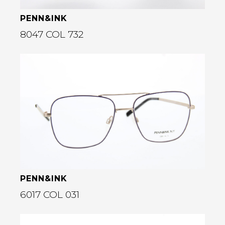
PENN&INK
8047 COL 732
Bekijk deze bril
rige
PENN&INK
6017 COL 031